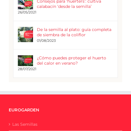
Consejos para ‘huerters’: cultiva
calabacín ‘desde la semilla’
26/05/2021
De la semilla al plato: guía completa
de siembra de la coliflor
01/08/2023
¿Cómo puedes proteger el huerto
del calor en verano?
28/07/2021
EUROGARDEN
Las Semillas