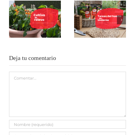
Cultivo de relevo:
Tu huerto no
la técnica para
cierra por
que tu huerto
vacaciones: 5
urbano nunca se
tareas del huerto
quede vacío
en invierno
Deja tu comentario
Comentar