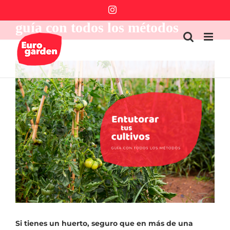
Saltar
Cómo entutorar tus cultivos:
Instagram
al
guía con todos los métodos
contenido
Ver
imagen
más
grande
Si tienes un huerto, seguro que en más de una