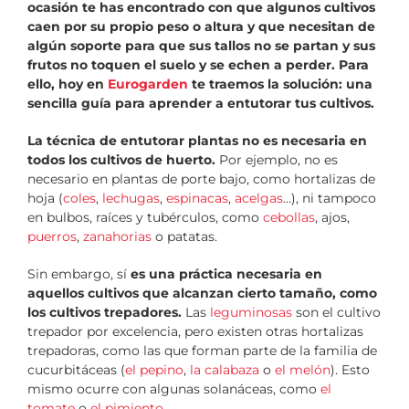
ocasión te has encontrado con que algunos cultivos
caen por su propio peso o altura y que necesitan de
algún soporte para que sus tallos no se partan y sus
frutos no toquen el suelo y se echen a perder. Para
ello, hoy en
Eurogarden
te traemos la solución: una
sencilla guía para aprender a entutorar tus cultivos.
La técnica de entutorar plantas no es necesaria en
todos los cultivos de huerto.
Por ejemplo, no es
necesario en plantas de porte bajo, como hortalizas de
hoja (
coles
,
lechugas
,
espinacas
,
acelgas
…), ni tampoco
en bulbos, raíces y tubérculos, como
cebollas
, ajos,
puerros
,
zanahorias
o patatas.
Sin embargo, sí
es una práctica necesaria en
aquellos cultivos que alcanzan cierto tamaño, como
los cultivos trepadores.
Las
leguminosas
son el cultivo
trepador por excelencia, pero existen otras hortalizas
trepadoras, como las que forman parte de la familia de
cucurbitáceas (
el pepino
,
la calabaza
o
el melón
). Esto
mismo ocurre con algunas solanáceas, como
el
tomate
o
el pimiento
.