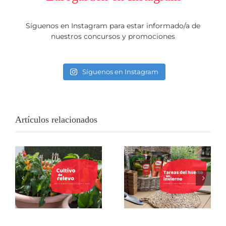
Síguenos en Instagram para estar informado/a de
nuestros concursos y promociones
Síguenos en Instagram
Artículos relacionados
Cultivo de relevo:
Tu huerto no
la técnica para
cierra por
que tu huerto
vacaciones: 5
urbano nunca se
tareas del huerto
quede vacío
en invierno