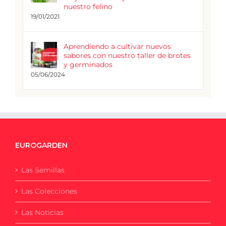
nuestro felino
19/01/2021
Aprendiendo a cultivar nuevos
sabores con nuestro taller de brotes
y germinados
05/06/2024
EUROGARDEN
Las Semillas
Las Colecciones
Las Noticias