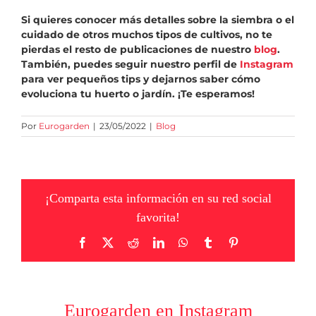
Si quieres conocer más detalles sobre la siembra o el
cuidado de otros muchos tipos de cultivos, no te
pierdas el resto de publicaciones de nuestro
blog
.
También, puedes seguir nuestro perfil de
Instagram
para ver pequeños tips y dejarnos saber cómo
evoluciona tu huerto o jardín. ¡Te esperamos!
Por
Eurogarden
|
23/05/2022
|
Blog
¡Comparta esta información en su red social
favorita!
Facebook
X
Reddit
LinkedIn
WhatsApp
Tumblr
Pinterest
Eurogarden en Instagram