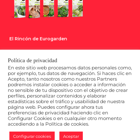
El Rincón de Eurogarden
Blog
Política de privacidad
Calendario de Siembra
En este sitio web procesamos datos personales como,
por ejemplo, tus datos de navegación. Si haces clic en
Acepto, tanto nosotros como nuestros Partners
Descargables
podremos instalar cookies o acceder a información
no sensible de tu dispositivo con el objetivo de crear
perfiles, personalizar contenidos y elaborar
estadísticas sobre el tráfico y usabilidad de nuestra
página web. Puedes configurar ahora tus
preferencias de privacidad haciendo clic en
Configurar Cookies o en cualquier otro momento
accediendo a la Política de cookies.
Copyright 2020 Semillas Euro Garden |
Política de privacidad
|
Politica de cookies
|
Aviso legal
Configurar cookies
Aceptar
Instagram