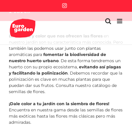
Saltar
Instagram
Flores
al
contenido
La belleza y color que nos ofrecen las flores
en
nuestro jardín son su característica más conocida. Pero
también las podemos usar junto con plantas
aromáticas para
fomentar la biodiversidad de
nuestro huerto urbano
. De esta forma tendremos un
huerto con su propio ecosistema,
evitando así plagas
y facilitando la polinización
. Debemos recordar que la
polinización es clave en muchas plantas para que
puedan dar sus frutos. Consulta nuestro catálogo de
semillas de flores.
¡Dale color a tu jardín con la siembra de flores!
Encuentra en nuestra gama desde las semillas de flores
más exóticas hasta las flores más clásicas pero más
admiradas.