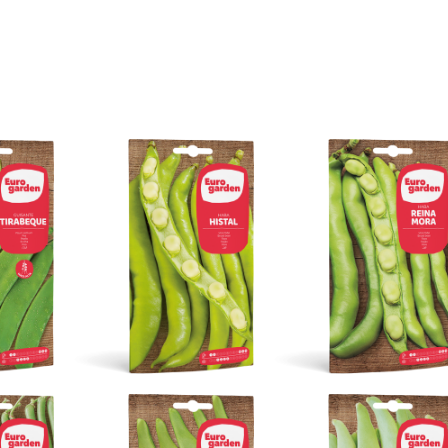
beque
Haba Histal
Haba Reina Mora
s
Leguminosas
Leguminosas