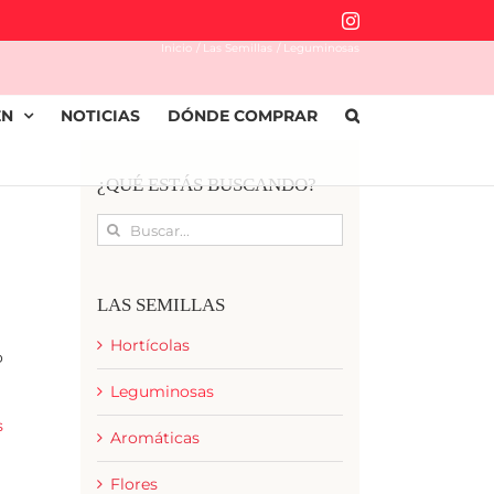
Instagram
Inicio
Las Semillas
Leguminosas
EN
NOTICIAS
DÓNDE COMPRAR
¿QUÉ ESTÁS BUSCANDO?
Buscar:
LAS SEMILLAS
Hortícolas
o
Leguminosas
s
Aromáticas
Flores