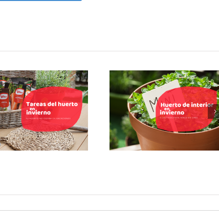
 huerto no cierra por
Huerto de interior en
aciones: 5 tareas del
invierno: cultivos fáciles
huerto en invierno
para tu cocina