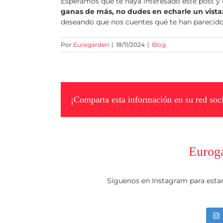
Esperamos que te haya interesado este post y 
ganas de más, no dudes en echarle un vista
deseando que nos cuentes qué te han parecido 
Por
Eurogarden
|
18/11/2024
|
Blog
¡Comparta esta información en su red soci
Eurog
Síguenos en Instagram para esta