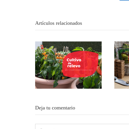
Artículos relacionados
Cultivo de relevo: la
Tu
técnica para que tu
vac
huerto urbano nunca se
quede vacío
Deja tu comentario
Comentar