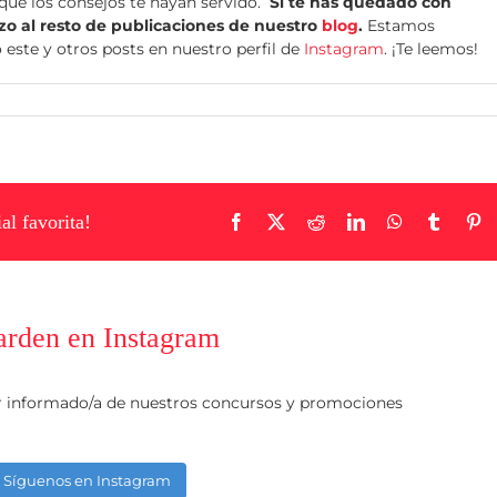
que los consejos te hayan servido.
Si te has quedado con
zo al resto de publicaciones de nuestro
blog
.
Estamos
este y otros posts en nuestro perfil de
Instagram
. ¡Te leemos!
al favorita!
Facebook
X
Reddit
LinkedIn
WhatsApp
Tumblr
Pi
arden en Instagram
r informado/a de nuestros concursos y promociones
Síguenos en Instagram