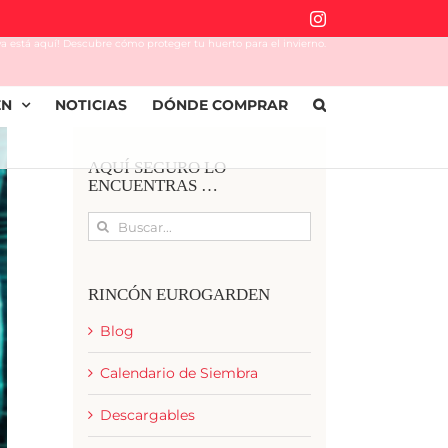
Instagram
o ya está aquí! Descubre cómo proteger tu huerto para el invierno.
EN
NOTICIAS
DÓNDE COMPRAR
AQUÍ SEGURO LO
ENCUENTRAS …
Buscar:
RINCÓN EUROGARDEN
Blog
Calendario de Siembra
Descargables