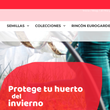
ubre cómo proteger tu
Inicio
Blog
¡El frí
SEMILLAS
COLECCIONES
RINCÓN EUROGARD