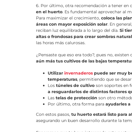
6. Por último, otra recomendación a tener en 
en el huerto
. Es fundamental aprovechar al má
Para maximizar el crecimiento,
coloca las pla
áreas con mayor exposición solar
. En general
reciban luz equilibrada a lo largo del día.
Si tie
altas o frondosas para crear sombras natura
las horas más calurosas.
¿Pensaste que eso era todo?, pues no, existen 
aún más tus cultivos de las bajas temperatu
Utilizar
invernaderos
puede ser muy ben
temperaturas
, permitiendo que se desar
Los
túneles de cultivo
son soportes en fo
a resguardarlos de distintos factores 
Las
telas de protección
son otro métod
Por último, otra forma para
ayudarles a 
Con estos pasos,
tu huerto estará listo para a
asegurando un buen desarrollo durante la tem