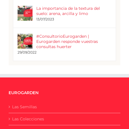
La importancia de la textura del
suelo: arena, arcilla y limo
13/07/2023
#ConsultorioEurogarden |
Eurogarden responde vuestras
consultas huerter
29/09/2022
EUROGARDEN
Las Semillas
Las Colecciones