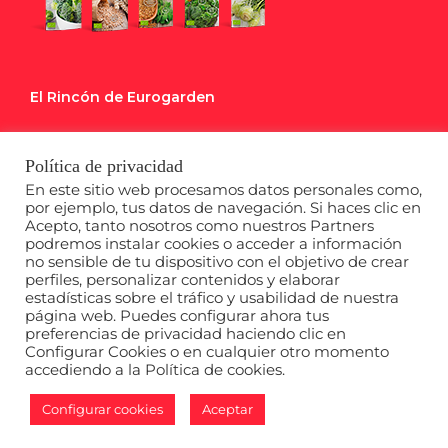
El Rincón de Eurogarden
Blog
Política de privacidad
Calendario de Siembra
En este sitio web procesamos datos personales como,
por ejemplo, tus datos de navegación. Si haces clic en
Acepto, tanto nosotros como nuestros Partners
Descargables
podremos instalar cookies o acceder a información
no sensible de tu dispositivo con el objetivo de crear
perfiles, personalizar contenidos y elaborar
estadísticas sobre el tráfico y usabilidad de nuestra
página web. Puedes configurar ahora tus
preferencias de privacidad haciendo clic en
Configurar Cookies o en cualquier otro momento
accediendo a la Política de cookies.
Copyright 2020 Semillas Euro Garden |
Política de privacidad
|
Politica de cookies
|
Aviso legal
Configurar cookies
Aceptar
Instagram