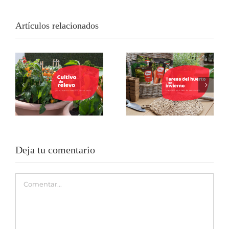
Artículos relacionados
Cultivo de relevo:
Tu huerto no
la técnica para
cierra por
que tu huerto
vacaciones: 5
urbano nunca se
tareas del huerto
quede vacío
en invierno
Deja tu comentario
Comentar