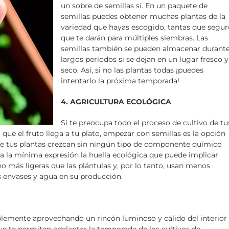
un sobre de semillas sí. En un paquete de
semillas puedes obtener muchas plantas de la
variedad que hayas escogido, tantas que segur
que te darán para múltiples siembras. Las
semillas también se pueden almacenar durant
largos períodos si se dejan en un lugar fresco y
seco. Así, si no las plantas todas ¡puedes
intentarlo la próxima temporada!
4. AGRICULTURA ECOLÓGICA
Si te preocupa todo el proceso de cultivo de tu
 que el fruto llega a tu plato, empezar con semillas es la opción
ue tus plantas crezcan sin ningún tipo de componente químico
a la mínima expresión la huella ecológica que puede implicar
o más ligeras que las plántulas y, por lo tanto, usan menos
 envases y agua en su producción.
plemente aprovechando un rincón luminoso y cálido del interior
ue te permitan adelantar la temporada de los cultivos de