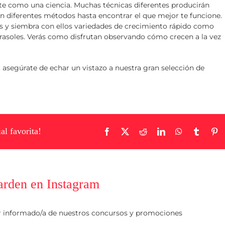
te como una ciencia. Muchas técnicas diferentes producirán
on diferentes métodos hasta encontrar el que mejor te funcione.
ses y siembra con ellos variedades de crecimiento rápido como
girasoles. Verás como disfrutan observando cómo crecen a la vez
 asegúrate de echar un vistazo a nuestra gran selección de
al favorita!
Facebook
X
Reddit
LinkedIn
WhatsApp
Tumblr
Pi
arden en Instagram
r informado/a de nuestros concursos y promociones