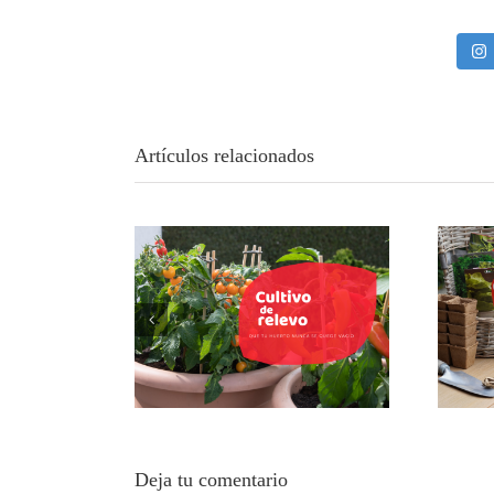
Artículos relacionados
Cultivo de relevo: la
Tu
técnica para que tu
vac
huerto urbano nunca se
quede vacío
Deja tu comentario