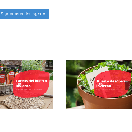
Síguenos en Instagram
 huerto no cierra por
Huerto de interior en
aciones: 5 tareas del
invierno: cultivos fáciles
huerto en invierno
para tu cocina