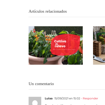
Artículos relacionados
Cultivo de relevo: la
Tu
técnica para que tu
vac
huerto urbano nunca se
quede vacío
Un comentario
Luiaa
15/09/2021 en 15:02
- Responder