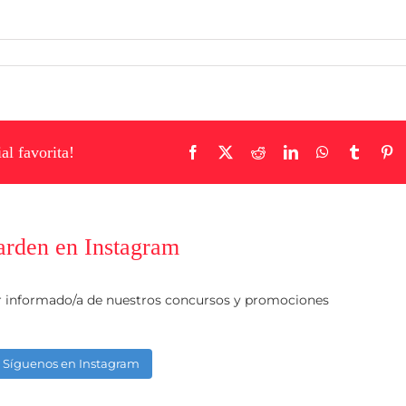
al favorita!
Facebook
X
Reddit
LinkedIn
WhatsApp
Tumblr
Pi
arden en Instagram
r informado/a de nuestros concursos y promociones
Síguenos en Instagram