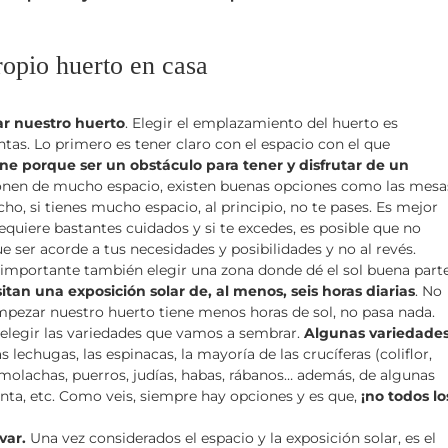
ropio huerto en casa
ar nuestro huerto
. Elegir el emplazamiento del huerto es
ntas. Lo primero es tener claro con el espacio con el que
ene porque ser un obstáculo para tener y disfrutar de un
ponen de mucho espacio, existen buenas opciones como las mesa
cho, si tienes mucho espacio, al principio, no te pases. Es mejor
uiere bastantes cuidados y si te excedes, es posible que no
e ser acorde a tus necesidades y posibilidades y no al revés.
s importante también elegir una zona donde dé el sol buena part
itan una exposición solar de, al menos, seis horas diarias
. No
mpezar nuestro huerto tiene menos horas de sol, no pasa nada.
 elegir las variedades que vamos a sembrar.
Algunas variedade
 lechugas, las espinacas, la mayoría de las crucíferas (coliflor,
 remolachas, puerros, judías, habas, rábanos… además, de algunas
nta, etc. Como veis, siempre hay opciones y es que,
¡no todos lo
ivar.
Una vez considerados el espacio y la exposición solar, es el