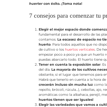
huerter
con éxito. ¡Toma nota!
7 consejos para comenzar tu p
Elegir el mejor espacio donde comenz
fundamental para el desarrollo de las pla
contamos.
La escasez de espacio no ti
huerto
. Para todos aquellos que no dis
de cultivo o los
huertos verticales
. De he
empezar poco a poco ya que un huerto req
puedas abarcarlo todo. El huerto tiene qu
Tener en cuenta la exposición solar
. E
del día.
La mayoría de los cultivos neces
obstante, si el lugar que tenemos para e
Habrá que tenerlo en cuenta a la hora de
crecerán incluso sin mucha luz
como las
repollo, brócoli, rúcula…), cebollas, ajo,
aromáticas como la albahaca, perejil, me
huertos tienen que ser iguales!
Elegir las variedades que vamos a cult