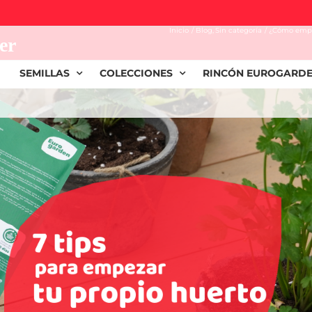
uerto? 7 tips para
Inicio
Blog
Sin categoría
¿Cómo empez
er
SEMILLAS
COLECCIONES
RINCÓN EUROGARD