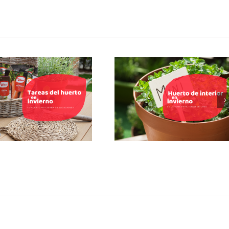
 huerto no cierra por
Huerto de interior en
aciones: 5 tareas del
invierno: cultivos fáciles
huerto en invierno
para tu cocina