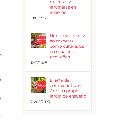
macetas y
jardineras en
invierno
21/01/2025
Hortalizas de raíz
en macetas:
cómo cultivarlas
en espacios
s
pequeños
12/11/2025
e
El arte de
combinar flores:
Crea tu propio
jardín de ensueño
s
26/06/2023
s