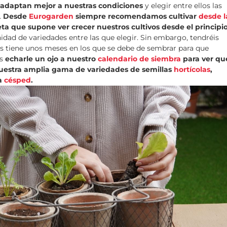
e adaptan mejor a nuestras condiciones
y elegir entre ellos las
.
Desde
Eurogarden
siempre recomendamos cultivar
desde l
eta que supone ver crecer nuestros cultivos desde el principi
inidad de variedades entre las que elegir. Sin embargo, tendréis
as tiene unos meses en los que se debe de sembrar para que
s
echarle un ojo a nuestro
calendario de siembra
para ver qu
 nuestra amplia gama de variedades de semillas
hortícolas
,
a
césped
.