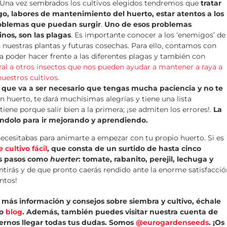
 Una vez sembrados los cultivos elegidos tendremos que
tratar
o, labores de mantenimiento del huerto, estar atentos a los
roblemas que puedan surgir
.
Uno de esos problemas
nos, son las plagas
. Es importante conocer a los ‘enemigos’ de
 nuestras plantas y futuras cosechas. Para ello, contamos con
 poder hacer frente a las diferentes plagas y también con
ral a otros insectos que nos pueden ayudar a mantener a raya a
uestros cultivos
.
e que va a ser necesario que tengas mucha paciencia y no te
Un huerto, te dará muchísimas alegrías y tiene una lista
tiene porque salir bien a la primera; ¡se admiten los errores!.
La
tándolo para ir mejorando y aprendiendo.
cesitabas para animarte a empezar con tu propio huerto. Si es
 cultivo fácil
, que consta de un surtido de hasta cinco
os pasos como
huerter
: tomate, rabanito, perejil, lechuga y
ntirás y de que pronto caerás rendido ante la enorme satisfacció
ntos!
 más información y consejos sobre siembra y cultivo, échale
ro
blog
. Además, también puedes visitar nuestra cuenta de
ernos llegar todas tus dudas. Somos
@eurogardenseeds
. ¡Os