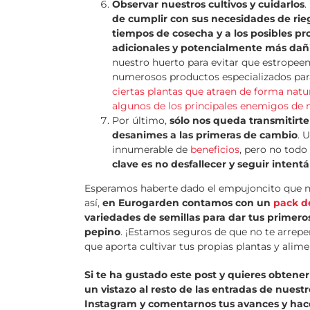
Observar nuestros cultivos y cuidarlos
.
de cumplir con sus necesidades de rieg
tiempos de cosecha y a los posibles p
adicionales y potencialmente más dañi
nuestro huerto para evitar que estropeen
numerosos productos especializados para
ciertas plantas que atraen de forma natu
algunos de los principales enemigos de n
Por último,
sólo nos queda transmitirt
desanimes a las primeras de cambio
. 
innumerable de
beneficios
, pero no todo 
clave es no desfallecer y seguir inten
Esperamos haberte dado el empujoncito que ne
así,
en Eurogarden contamos con un
pack de
variedades de semillas para dar tus primer
pepino
. ¡Estamos seguros de que no te arrepe
que aporta cultivar tus propias plantas y alime
Si te ha gustado este post y quieres obtener
un vistazo al resto de las entradas de nuest
Instagram y comentarnos tus avances y hac