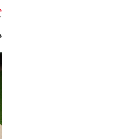
a
o
é