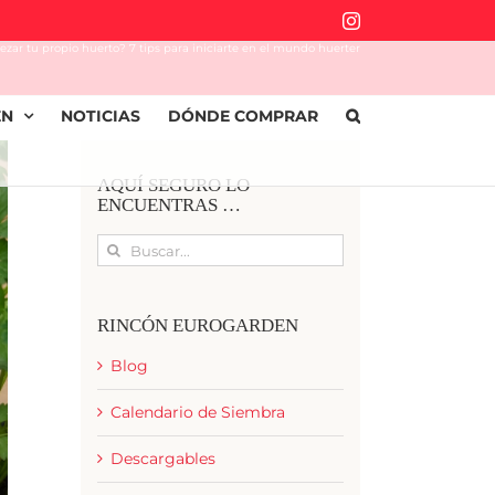
Instagram
ar tu propio huerto? 7 tips para iniciarte en el mundo huerter
EN
NOTICIAS
DÓNDE COMPRAR
AQUÍ SEGURO LO
ENCUENTRAS …
Buscar:
RINCÓN EUROGARDEN
Blog
Calendario de Siembra
Descargables