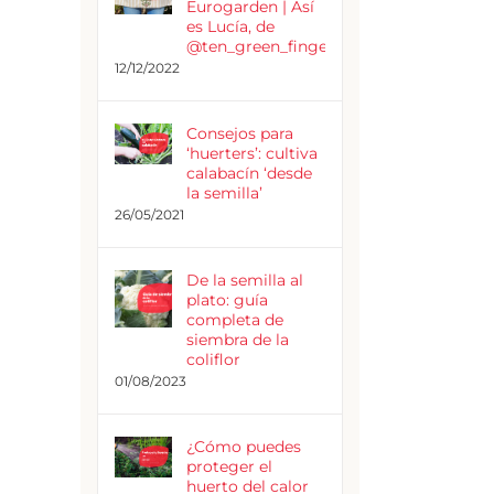
Eurogarden | Así
es Lucía, de
@ten_green_fingers
12/12/2022
Consejos para
‘huerters’: cultiva
calabacín ‘desde
la semilla’
26/05/2021
De la semilla al
plato: guía
completa de
siembra de la
coliflor
01/08/2023
¿Cómo puedes
proteger el
huerto del calor