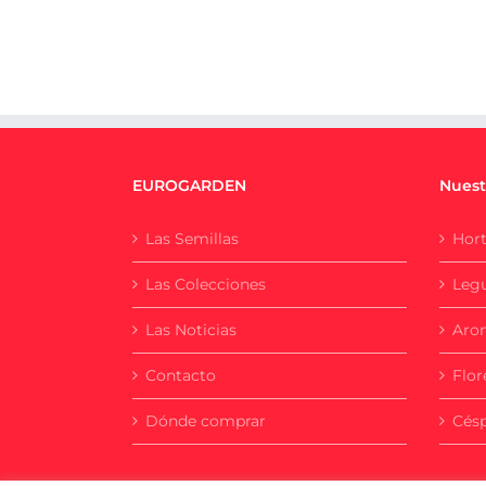
EUROGARDEN
Nuest
Las Semillas
Hort
Las Colecciones
Leg
Las Noticias
Aro
Contacto
Flor
Dónde comprar
Cés