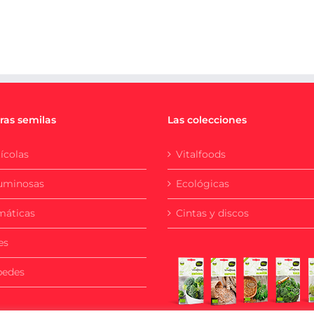
ras semilas
Las colecciones
ícolas
Vitalfoods
uminosas
Ecológicas
máticas
Cintas y discos
es
pedes