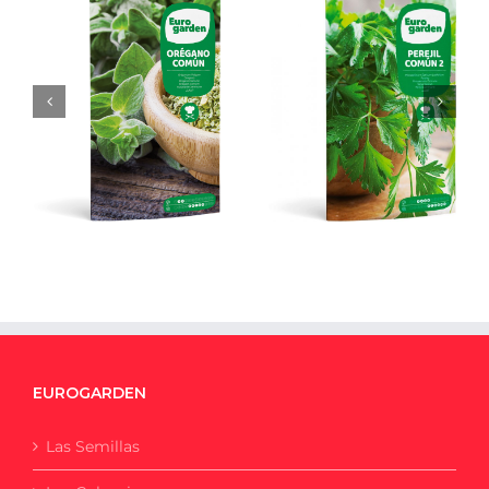
Perejil Común
Orégano
EUROGARDEN
Las Semillas