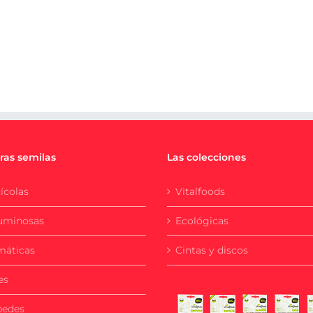
ras semilas
Las colecciones
ícolas
Vitalfoods
uminosas
Ecológicas
máticas
Cintas y discos
es
pedes