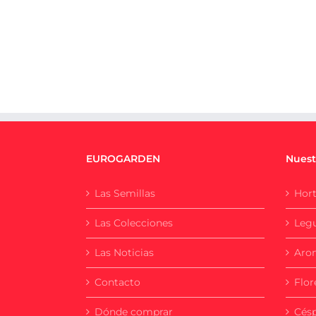
EUROGARDEN
Nuest
Las Semillas
Hort
Las Colecciones
Leg
Las Noticias
Aro
Contacto
Flor
Dónde comprar
Cés