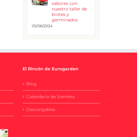
sabores con
nuestro taller de
brotes y
germinados
05/06/2024
El Rincón de Eurogarden
Blog
Calendario de Siembra
Descargables