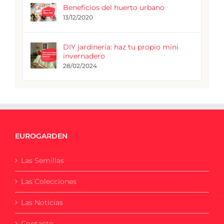
Beneficios del huerto urbano
13/12/2020
DIY jardinería: haz tu propio mini
invernadero
28/02/2024
EUROGARDEN
Las Semillas
Las Colecciones
Las Noticias
Contacto