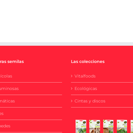
ras semilas
Las colecciones
ícolas
Vitalfoods
uminosas
Ecológicas
máticas
Cintas y discos
es
pedes