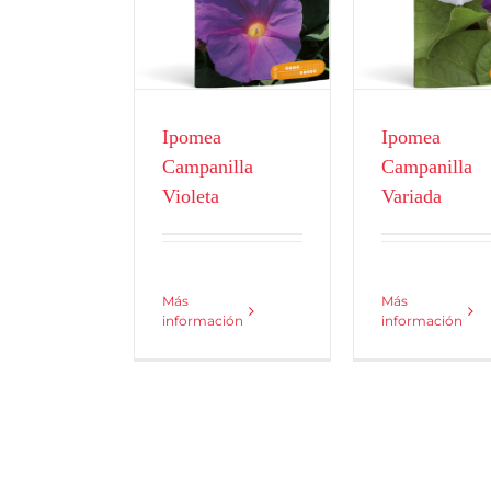
Variada
Flores
Flores
Ipomea
Ipomea
Campanilla
Campanilla
Violeta
Variada
Más
Más
información
información