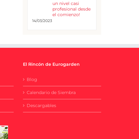
un nivel casi
profesional desde
el comienzo!
14/03/2023
El Rincón de Eurogarden
Blog
Calendario de Siembra
Descargables