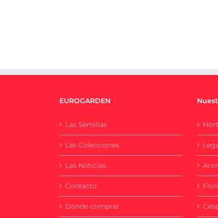
EUROGARDEN
Nuest
Las Semillas
Hort
Las Colecciones
Leg
Las Noticias
Aro
Contacto
Flor
Dónde comprar
Cés