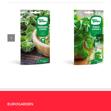
Perejil Común
Orégano
EUROGARDEN