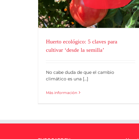
Blog
Huerto ecológico: 5 claves para
cultivar ‘desde la semilla’
No cabe duda de que el cambio
climático es una [...]
Más información