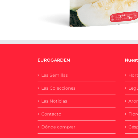
EUROGARDEN
Nuest
Las Semillas
Hort
Las Colecciones
Leg
Las Noticias
Aro
Contacto
Flor
Dónde comprar
Cés