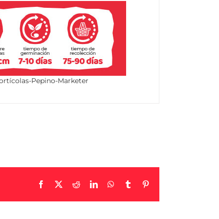
ortícolas-Pepino-Marketer
Facebook
X
Reddit
LinkedIn
WhatsApp
Tumblr
Pinterest