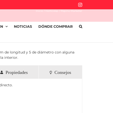
Instagram
Inicio
Hortícolas
Pepino Marketer
EN
NOTICIAS
DÓNDE COMPRAR
 cm de longitud y 5 de diámetro con alguna
a interior.
Propiedades
Consejos
directo.