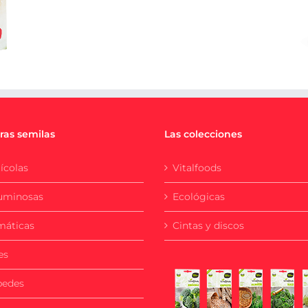
ras semilas
Las colecciones
ícolas
Vitalfoods
uminosas
Ecológicas
máticas
Cintas y discos
es
pedes