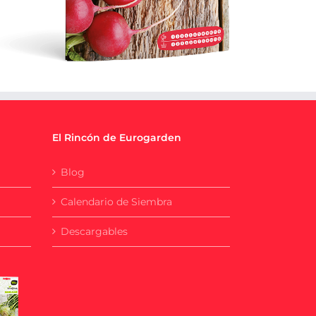
El Rincón de Eurogarden
Blog
Calendario de Siembra
Descargables