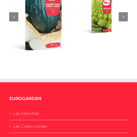
Romanesco
Melón Tendral
Natalino
Verde Tardío
EUROGARDEN
Las Semillas
Las Colecciones