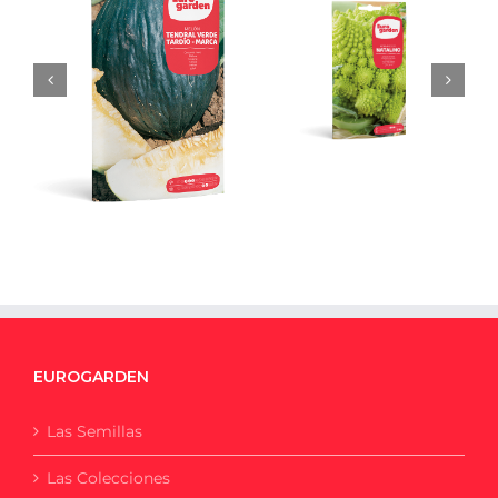
Romanesco
Melón Tendral
Natalino
Verde Tardío
EUROGARDEN
Las Semillas
Las Colecciones