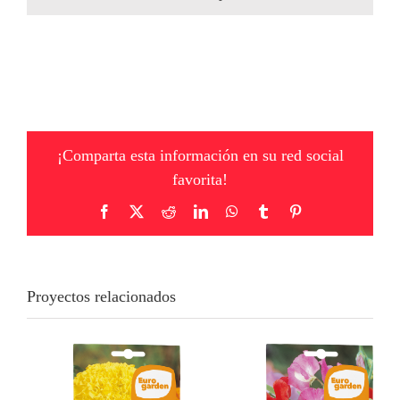
¡Comparta esta información en su red social
favorita!
Facebook
X
Reddit
LinkedIn
WhatsApp
Tumblr
Pinterest
Proyectos relacionados