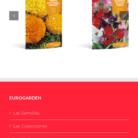
Tagete Alto Doble
Guisante de Olor
Variado – 3 g
Enano
EUROGARDEN
Las Semillas
Las Colecciones