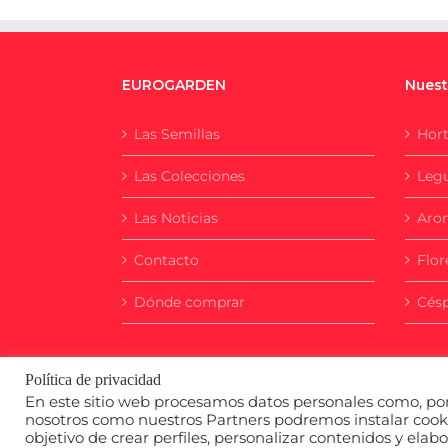
EUROGARDEN
Nuest
Las Semillas
Hort
Las Colecciones
Leg
Las Noticias
Aro
Contacto
Flor
Dónde comprar
Cés
Política de privacidad
En este sitio web procesamos datos personales como, por 
nosotros como nuestros Partners podremos instalar cookie
objetivo de crear perfiles, personalizar contenidos y elabo