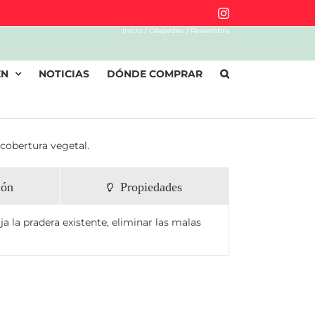
Instagram
Inicio
Céspedes
Resiembra
EN
NOTICIAS
DÓNDE COMPRAR
cobertura vegetal.
ión
Propiedades
ja la pradera existente, eliminar las malas