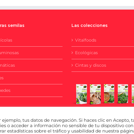
ras semilas
Las colecciones
ícolas
Vitalfoods
uminosas
Ecológicas
máticas
Cintas y discos
es
pedes
ejemplo, tus datos de navegación. Si haces clic en Acepto, t
s o acceder a información no sensible de tu dispositivo con 
rar estadísticas sobre el tráfico y usabilidad de nuestra págin