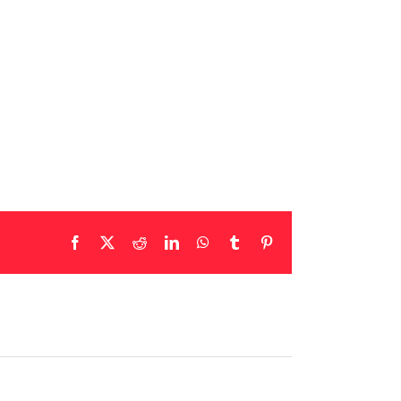
Facebook
X
Reddit
LinkedIn
WhatsApp
Tumblr
Pinterest