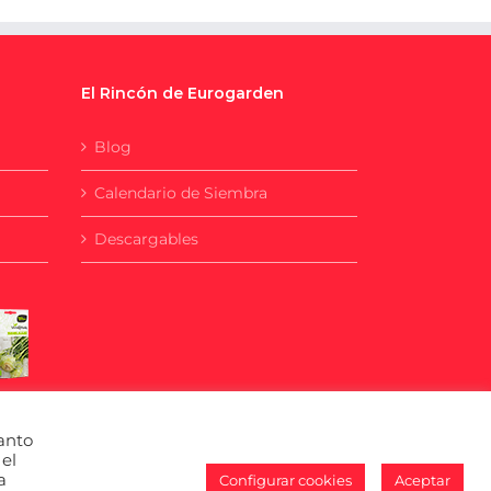
El Rincón de Eurogarden
Blog
Calendario de Siembra
Descargables
anto
el
a
Configurar cookies
Aceptar