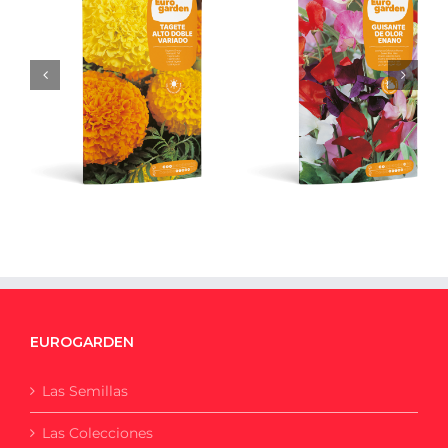
Tagete Alto Doble
Guisante de Olor
Variado – 3 g
Enano
EUROGARDEN
Las Semillas
Las Colecciones