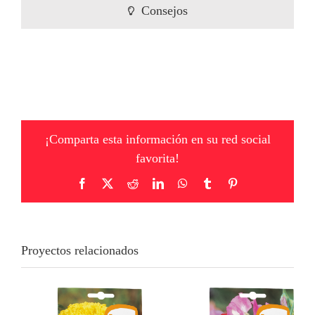
Consejos
¡Comparta esta información en su red social
favorita!
Facebook
X
Reddit
LinkedIn
WhatsApp
Tumblr
Pinterest
Proyectos relacionados