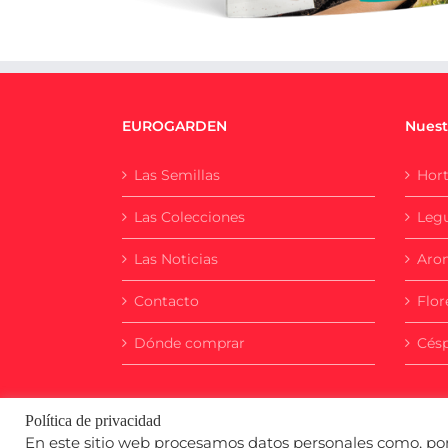
EUROGARDEN
Nuest
Las Semillas
Hort
Las Colecciones
Leg
Las Noticias
Aro
Contacto
Flor
Dónde comprar
Cés
Política de privacidad
En este sitio web procesamos datos personales como, por 