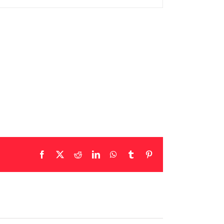
Facebook
X
Reddit
LinkedIn
WhatsApp
Tumblr
Pinterest