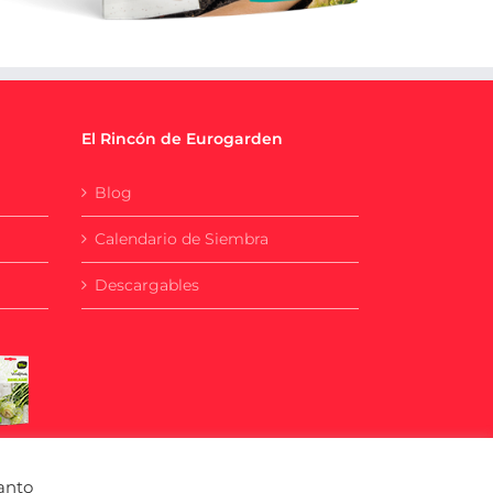
El Rincón de Eurogarden
Blog
Calendario de Siembra
Descargables
anto