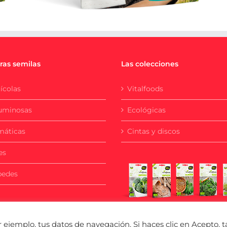
ras semilas
Las colecciones
ícolas
Vitalfoods
uminosas
Ecológicas
máticas
Cintas y discos
es
pedes
ejemplo, tus datos de navegación. Si haces clic en Acepto, t