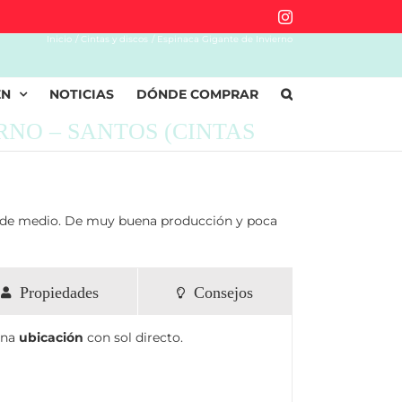
Instagram
Inicio
Cintas y discos
Espinaca Gigante de Invierno
EN
NOTICIAS
DÓNDE COMPRAR
RNO – SANTOS (CINTAS
erde medio. De muy buena producción y poca
Propiedades
Consejos
una
ubicación
con sol directo.