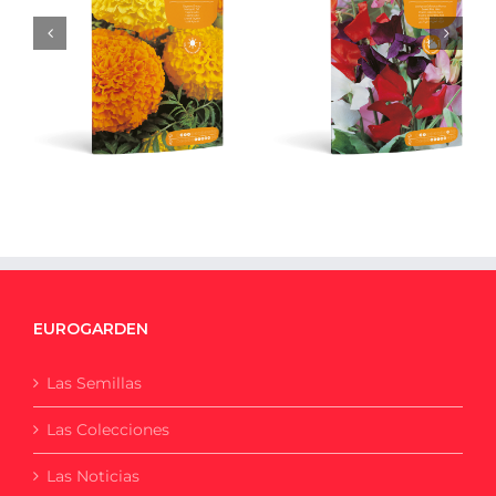
Tagete Alto Doble
Guisante de Olor
Variado – 3 g
Enano
EUROGARDEN
Las Semillas
Las Colecciones
Las Noticias