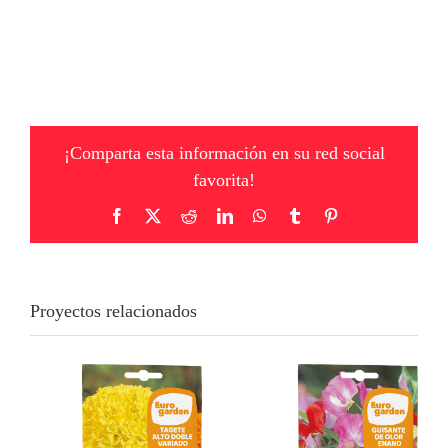
¡Comparta esta información en su red social
favorita!
Facebook
X
Reddit
LinkedIn
WhatsApp
Tumblr
Pinterest
Proyectos relacionados