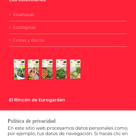
Vitalfoods
Ecológicas
Cintas y discos
El Rincón de Eurogarden
Blog
Política de privacidad
Calendario de Siembra
En este sitio web procesamos datos personales como,
por ejemplo, tus datos de navegación. Si haces clic en