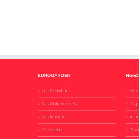
EUROGARDEN
Nuest
Las Semillas
Hort
Las Colecciones
Leg
Las Noticias
Aro
Contacto
Flor