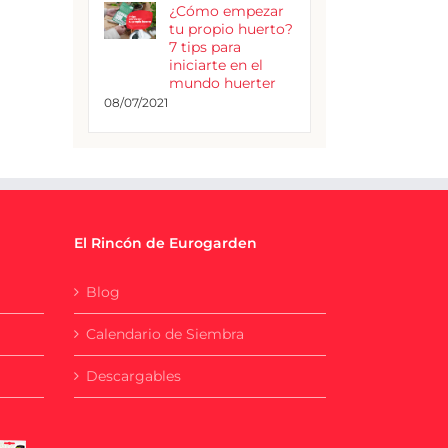
¿Cómo empezar
tu propio huerto?
7 tips para
iniciarte en el
mundo huerter
08/07/2021
El Rincón de Eurogarden
Blog
Calendario de Siembra
Descargables