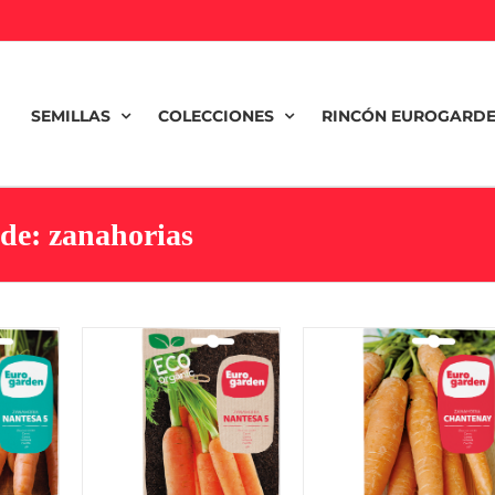
SEMILLAS
COLECCIONES
RINCÓN EUROGARD
de: zanahorias
Zanahoria
ntesa
Zanahoria Nantesa
Chantenay