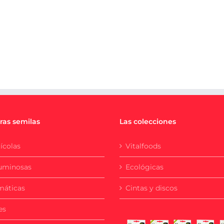
ras semilas
Las colecciones
ícolas
Vitalfoods
uminosas
Ecológicas
máticas
Cintas y discos
es