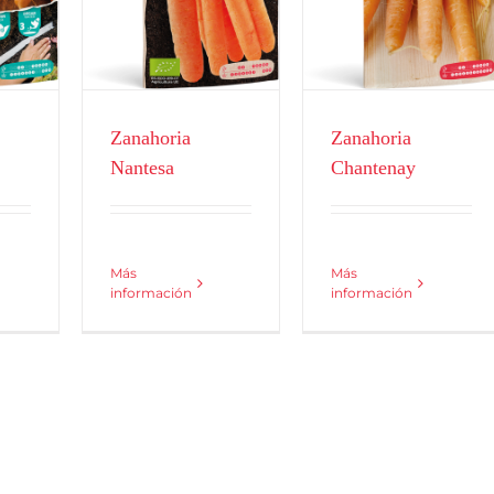
Ecológicas
Destacado home
os
Hortícolas
Zanahoria
Zanahoria
Nantesa
Chantenay
Más
Más
información
información