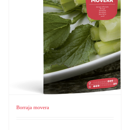
Borraja movera
Hortícolas
Borraja movera